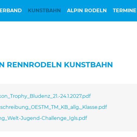
ERBAND
KUNSTBAHN
ALPIN RODELN
TERMINE
N RENNRODELN KUNSTBAHN
on_Trophy_Bludenz_21.-24.1.2027.pdf
chreibung_OESTM_TM_KB_allg._Klasse.pdf
g_Welt-Jugend-Challenge_Igls.pdf