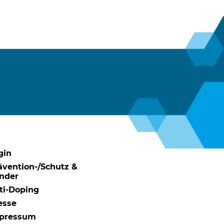
gin
ävention-/Schutz &
nder
ti-Doping
esse
pressum