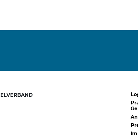
Lo
DELVERBAND
Pr
Ge
An
Pr
Im