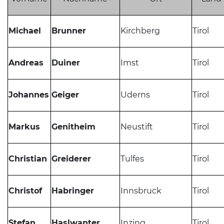
Michael
Brunner
Kirchberg
Tirol
Andreas
Duiner
Imst
Tirol
Johannes
Geiger
Uderns
Tirol
Markus
Genitheim
Neustift
Tirol
Christian
Greiderer
Tulfes
Tirol
Christof
Habringer
Innsbruck
Tirol
Stefan
Haslwanter
Inzing
Tirol