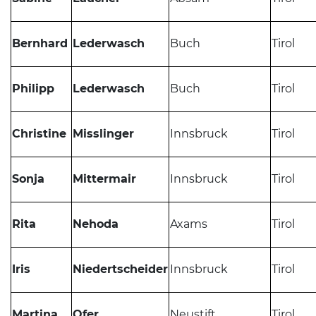
Bernhard
Lederwasch
Buch
Tirol
Philipp
Lederwasch
Buch
Tirol
Christine
Misslinger
Innsbruck
Tirol
Sonja
Mittermair
Innsbruck
Tirol
Rita
Nehoda
Axams
Tirol
Iris
Niedertscheider
Innsbruck
Tirol
Martina
Ofer
Neustift
Tirol