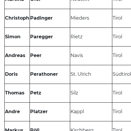
Christoph
Padinger
Mieders
Tirol
Simon
Paregger
Rietz
Tirol
Andreas
Peer
Navis
Tirol
Doris
Perathoner
St. Ulrich
Südtirol
Thomas
Petz
Silz
Tirol
Andre
Platzer
Kappl
Tirol
Markus
Pöll
Kirchberg
Tirol