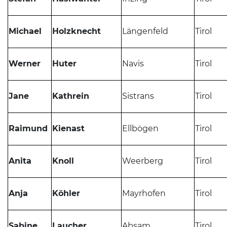
Michael
Holzknecht
Längenfeld
Tirol
Werner
Huter
Navis
Tirol
Jane
Kathrein
Sistrans
Tirol
Raimund
Kienast
Ellbögen
Tirol
Anita
Knoll
Weerberg
Tirol
Anja
Köhler
Mayrhofen
Tirol
Sabine
Laucher
Absam
Tirol