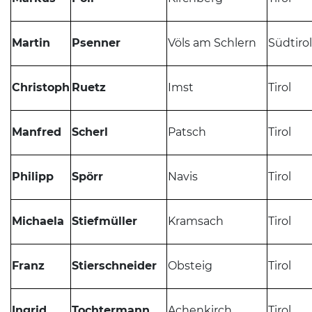
Martin
Psenner
Völs am Schlern
Südtirol
Christoph
Ruetz
Imst
Tirol
Manfred
Scherl
Patsch
Tirol
Philipp
Spörr
Navis
Tirol
Michaela
Stiefmüller
Kramsach
Tirol
Franz
Stierschneider
Obsteig
Tirol
Ingrid
Tochtermann
Achenkirch
Tirol