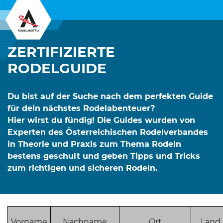
RODELVERBAND
ZERTIFIZIERTE
RODELGUIDE
KUNSTBAHN
ALPIN RODELN
Du bist auf der Suche nach dem perfekten Guide
für dein nächstes Rodelabenteuer?
TERMINE
Hier wirst du fündig! Die Guides wurden von
Experten des Österreichischen Rodelverbandes
RODELGUIDE
in Theorie und Praxis zum Thema Rodeln
bestens geschult und geben Tipps und Tricks
DIENSTLEISTUNGEN
zum richtigen und sicheren Rodeln.
PARTNER
Vorname
Nachname
Ort
Land