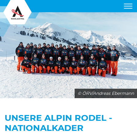
RODELVERBAND
KUNSTBAHN
ALPIN RODELN
TERMINE
RODELGUIDE
© ÖRV/Andreas Ebermann
DIENSTLEISTUNGEN
PARTNER
UNSERE ALPIN RODEL -
NATIONALKADER