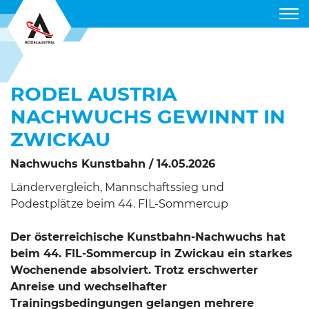
RODELVERBAND
RODEL AUSTRIA
KUNSTBAHN
NACHWUCHS GEWINNT IN
ALPIN RODELN
ZWICKAU
TERMINE
Nachwuchs Kunstbahn / 14.05.2026
RODELGUIDE
Ländervergleich, Mannschaftssieg und
Podestplätze beim 44. FIL-Sommercup
DIENSTLEISTUNGEN
Der österreichische Kunstbahn-Nachwuchs hat
PARTNER
beim 44. FIL-Sommercup in Zwickau ein starkes
Wochenende absolviert. Trotz erschwerter
Anreise und wechselhafter
Trainingsbedingungen gelangen mehrere