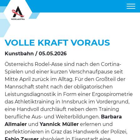
RODELVERBAND
VOLLE KRAFT VORAUS
KUNSTBAHN
Kunstbahn / 05.05.2026
ALPIN RODELN
Österreichs Rodel-Asse sind nach den Cortina-
TERMINE
Spielen und einer kurzen Verschnaufpause seit
Mitte April zurück im Alltag. Für den Großteil der
RODELGUIDE
Mannschaft steht nach der obligatorischen
Leistungsdiagnostik in Form einer Ergospirometrie
DIENSTLEISTUNGEN
das Athletiktraining in Innsbruck im Vordergrund,
eine Handvoll durchläuft neben dem Training
PARTNER
berufliche Aus- und Weiterbildungen.
Barbara
Allmaier
und
Yannick Müller
erlernen und
perfektionieren in Graz das Handwerk der Polizei,
Fabio Zauser
absolviert in Eisenstadt eine